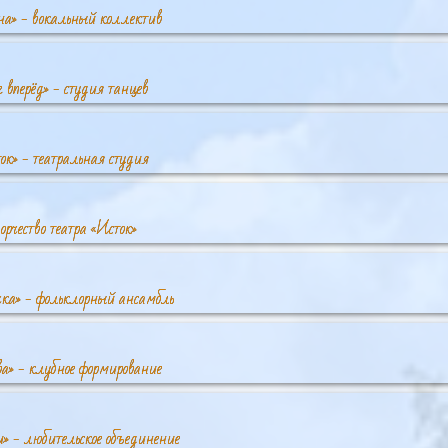
а» - вокальный коллектив
 вперёд» - студия танцев
ок» - театральная студия
орчество театра «Исток»
чка» - фольклорный ансамбль
а» - клубное формирование
» - любительское объединение