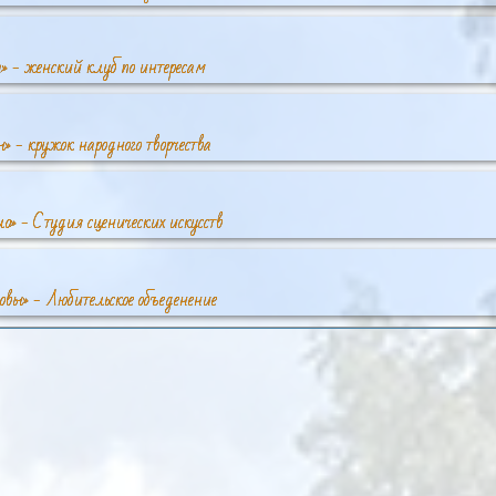
» - женский клуб по интересам
» - кружок народного творчества
о» - Студия сценических искусств
овы» - Любительское объеденение