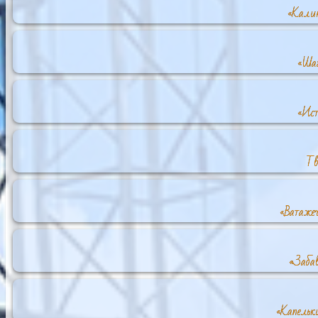
«Калин
«Шаг
«Ист
Тв
«Ватаже
«Забав
«Капельки