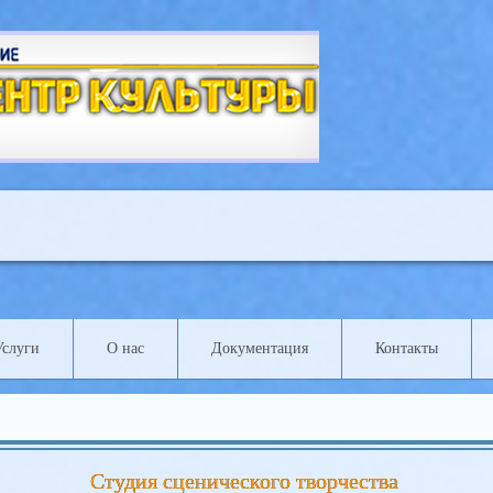
A
A
A
A
A
A
шрифта:
Цветовая схема:
A
Услуги
О нас
Документация
Контакты
Студия сценического творчества