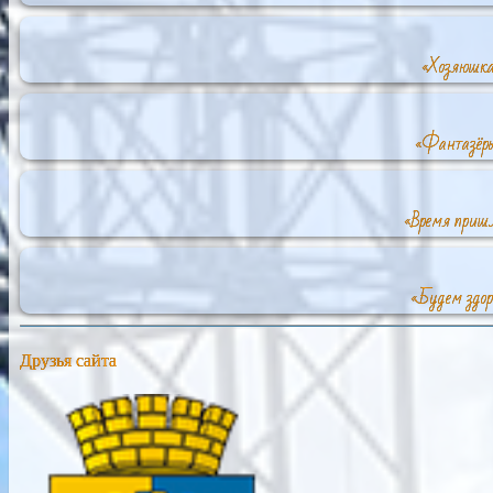
«Хозяюшка
«Фантазёры
«Время пришл
«Будем здор
Друзья сайта