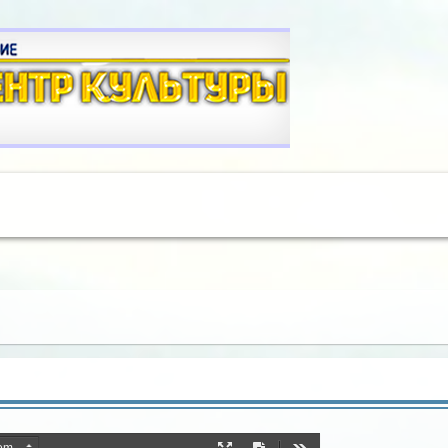
A
A
A
A
A
A
шрифта:
Цветовая схема:
A