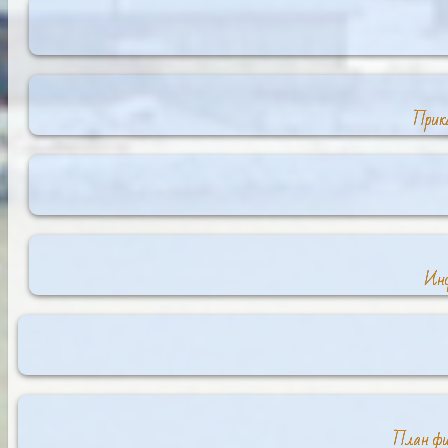
Прика
Инф
План фин