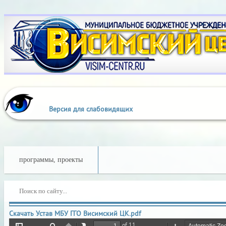
Выкл
Изображения:
Размер 
Версия для слабовидящих
программы, проекты
Скачать Устав МБУ ГГО Висимский ЦК.pdf
of 11