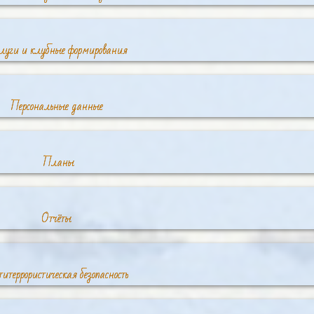
луги и клубные формирования
Персональные данные
Планы
Отчёты
итеррористическая безопасность