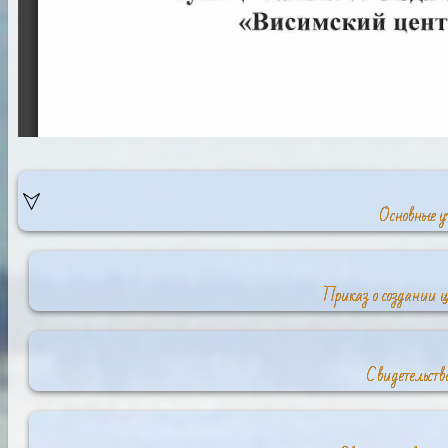
Основные у
Приказ о создании ц
Свидетельств