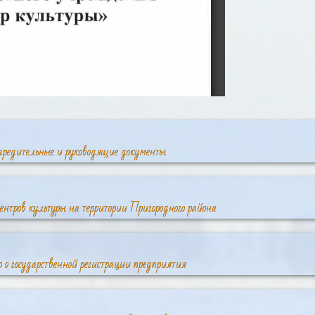
чредительные и руководящие документы
ентров культуры на территории Пригородного района
о о государственной регистрации предприятия