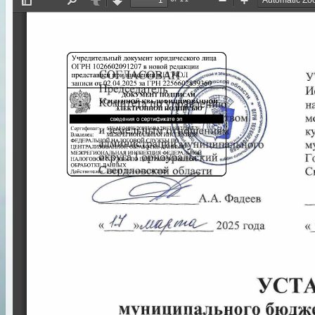
Toggle
Find
Previous
Next
Zoom
Zoom
Sidebar
Out
In