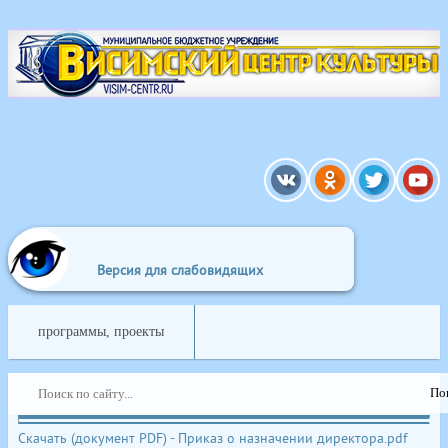
A
A
A
A
Выкл
A
:
Размер шрифта:
Цветовая схема:
Версия для слабовидящих
программы, проекты
Скачать (документ PDF) - Приказ о назначении директора.pdf