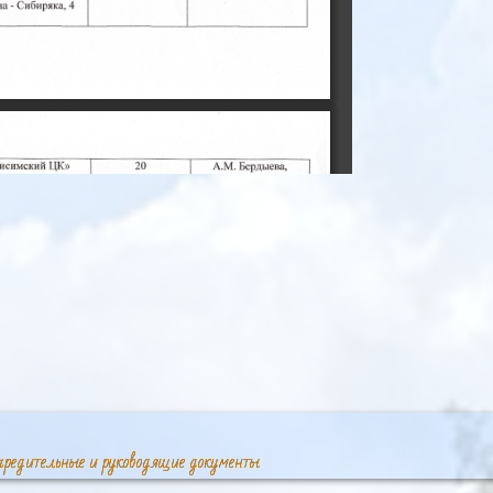
4 
- 
Сибиряка, 
а 
20 
исимский 
ЦК» 
А.М. 
Бердыева, 
. 
Висим, 
культорганизатор, 
- 
4 
(3435) 
91-73-30 
на 
Сибиряка, 
8 
 
Люксембург, 
20 
ЦК» 
исимский 
И.А. 
Конькова, 
91-73-30 
(3435) 
 
Висим, 
- 
4 
на 
Сибиряка, 
20 
ЦК» 
исимский 
Т.В. 
Шипунова, 
. 
Висим, 
руководитель 
кружка, 
- 
4 
(3435) 
91-73-30 
на 
Сибиряка, 
- 
20 
исимский 
ЦК» 
И.А. 
Конькова, 
(3435) 
91-73-30 
 
Висим, 
- 
4 
на 
Сибиряка, 
ДК 
ощадь 
20 
исимский 
ЦК» 
А.М. 
Бердыева, 
(3435) 
91-73-30 
. 
Висим, 
- 
4 
на 
Сибиряка, 
чредительные и руководящие документы