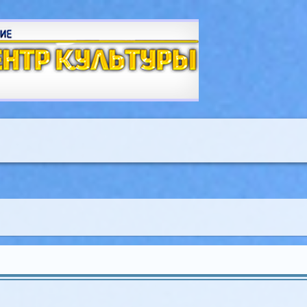
A
A
A
A
A
A
шрифта:
Цветовая схема:
A