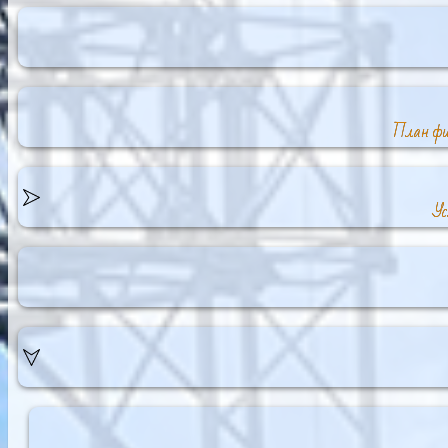
План фин
Ус