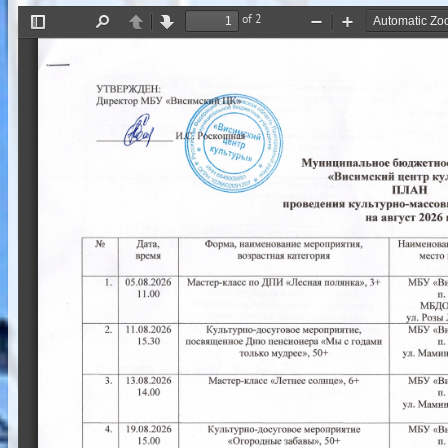
of 2
Toggle
Find
Previous
Next
Zoom
Zoom
Sidebar
Out
In
УТВЕРЖДЕН: 
Директор 
МБУ 
«Висимс 
И 
Муниципальное 
бюджетно
«Висимский 
центр 
ку
ПЛАН 
проведения 
культурно-массов
2026 
август 
на 
Форма, 
No 
Дата, 
наименование 
мероприятия, 
Наименова
время 
возрастная 
категория 
место 
1. 
05.08.2026 
3+ 
по 
«Лесная 
Мастер
-класс 
ДНИ 
полянка», 
МБУ 
«В
11.00 
п. 
МБДО
ул. 
Розы 
2. 
11.08.2026 
Культурно-досуговое 
мероприятие, 
МБУ 
«В
15.30 
«Мы 
посвященное 
пенсионера 
с 
годами 
Дню 
п.
50+ 
мудрее», 
только 
ул. 
Мамин
6+ 
13.08.2026 
3. 
Мастер
солнце», 
-класс 
«Летнее 
«В
МБУ 
14.00 
п. 
ул. 
Мамин
4. 
19.08.2026 
Культурно-досуговое 
мероприятие 
МБУ 
«В
15.00 
50+ 
забавы», 
«Огородные 
п. 