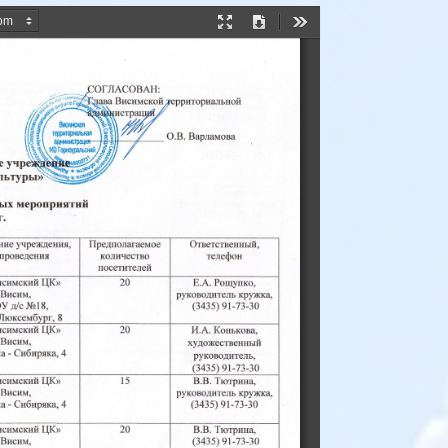
Presentation
Download
Tools
Mode
ОГЛАСОВАН: 
гава 
Висимской,-ерриториальной 
~истрац 
i 
е 
учре 
льтуры» 
ых 
мероприятий 
г. 
ние 
учреждения, 
Предполагаемое 
Ответственный, 
проведения 
количество 
телефон 
посетителей 
20 
исимский 
ЦК» 
Е.А. 
Рощупко, 
Висим, 
руководитель 
кружка, 
(3435) 
91-73-30 
д/с 
No18, 
У 
8 
Люксембург, 
20 
исимский 
ЦК» 
И.А. 
Конькова, 
Висим, 
 
художественный 
- 
4 
а 
Сибиряка, 
руководитель, 
(3435) 
91-73-30 
15 
исимский 
ЦК» 
В.В. 
Тютрина, 
Висим, 
руководитель 
кружка, 
- 
4 
(3435) 
91-73-30 
а 
Сибиряка, 
20 
исимский 
ЦК» 
В.В. 
Тютрина, 
(3435) 
91-73-30 
Висим, 