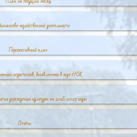
План на текущий месяц
инансово-хозяйственной деятельности
Перспективный план
анению недостатков, выявленных в ходе НОК
ития учреждения культуры на 2018-2020 годы
Отчёты