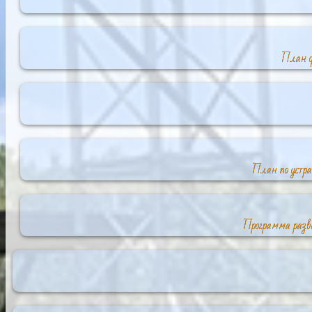
План ф
План по устр
Программа разв