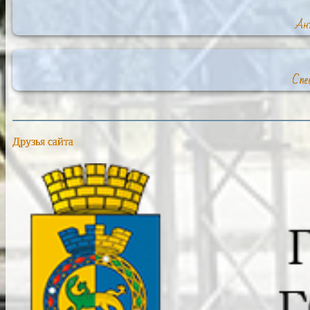
Ант
Спе
Друзья сайта