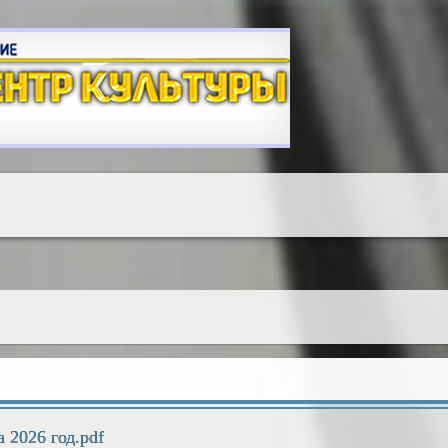
A
A
A
A
A
A
шрифта:
Цветовая схема:
A
 2026 год.pdf