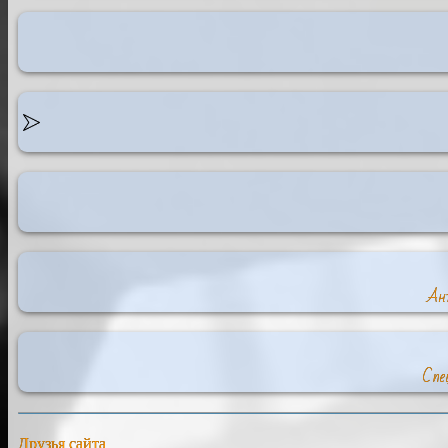
Ант
Спе
Друзья сайта