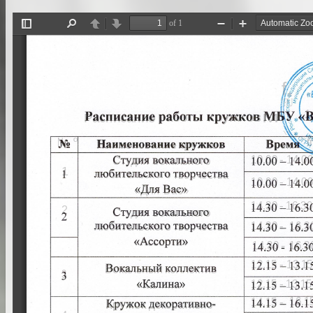
of 1
Toggle
Find
Previous
Next
Zoom
Zoom
Sidebar
Out
In
f
$ 
(<~
"FF,J 
1
работы 
кружков 
Расписание 
М' 
\\ 
х 
.~~'У
ti
N 
º 
Врем 
Наименование 
кружков 
10.00 
-  
14.00
Студия 
вокального 
1 
любительского 
творчества 
10.00 
-  
14.00
«Для 
Вас» 
14.30 
-  
16.30
2
Студия 
вокального 
16.3
14.30 
- 
любительского 
творчества 
«Ассорти» 
14.30 
- 
16.3
12.15 
-  
13.15
Вокальный 
коллектив 
3 
12.15 
-  
13.15
«Калина» 
16.15
14.15 
- 
Кружок 
декоративно- 