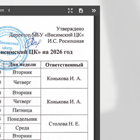
Presentation
Download
Tools
Mode
Утверждено 
ЦК» 
«Висимский 
У 
Роскошная 
И.С. 
 
 
1
/' 
1у 
,
~
' 
о
едели 
Ответственный 
бо180 
 
Вторник 
Конькова 
И. 
А. 
 
Четверг 
 
Вторник
0 
Четверг 
А. 
Конькова 
И. 
0 
Пятница 
 
Понедельник 
Столова 
Н. 
Е. 
 
Среда 
 
Вторник 