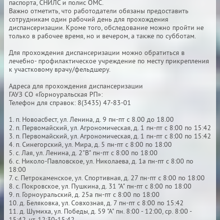
паспорта, СНИЛС и полис ОМС.
Важно отметить, что работодатели обязаны предоставить
сотрудникам один рабочий день для прохождения
диспансеризации. Кроме того, обследование можно пройти не
только в рабочее время, но и вечером, а также по субботам.
Для прохождения диспансеризации можно обратиться в
лечебно- профилактическое учреждение по месту прикрепления
к участковому врачу/фельдшеру.
Адреса для прохождения диспансеризации
ГАУЗ СО «Горноуральская РП»:
Телефон для справок: 8(3435) 47-83-01
1. п. Новоасбест, ул. Ленина, д. 9 пн-пт с 8.00 до 18.00
2. п. Первомайский, ул. Агрономическая, д. 1 пн-пт с 8:00 по 15:42
3. п. Первомайский, ул. Агрономическая, д. 1 пн-пт с 8:00 по 15:42
4. п. Синегорский, ул. Мира, д. 5 пн-пт с 8:00 по 18:00
5. с. Лая, ул. Ленина, д. 2"В" пн-пт с 8:00 по 18:00
6. с. Николо-Павловское, ул. Николаева, д. 1а пн-пт с 8:00 по
18:00
7. с. Петрокаменское, ул. Спортивная, д. 27 пн-пт с 8:00 по 18:00
8. с. Покровское, ул. Пушкина, д. 31 "А" пн-пт с 8:00 по 18:00
9. п. Горноуральский, д. 25а пн-пт с 8:00 по 18:00
10. д. Беляковка, ул. Совхозная, д. 7 пн-пт с 8:00 по 15:42
11. д. Шумиха, ул. Победы, д. 59 "А" пн. 8:00 - 12:00, ср. 8:00 -