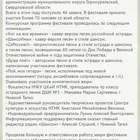
администрации муниципального округа Горноуральский,
Свердловской области.
Всего в этом году поступило 46 заявок. В фестивале приняло
участие более 70 человек со всей области.
Конкурсная программа фестиваля проводилась по следующим
номинациям:
«Хит на все времена» - кавер-версия песен российской эстрады;
«ШансоИмы» - кавер-версия песен в стиле шансон;
«ZaРоссию!» - патриотические песни в стиле эстрады и шансона,
а также песни, посвященные 80-летию со Дня Победы в Великой
Отечественной войне и году защитника Отечества;
«Душа поёт» – авторские песни в стиле эстрады и шансона,
написанные участниками фестиваля;
«Пой, моя гитара» - песни, исполняемые под живой
аккомпанемент (гитара, ансамблевое сопровождение и т.п.).
Оценивало участников компетентное жюри:
- Вокалистка НЧКУ ЦКиИ НТМК, преподаватель по классу
эстрадного пения ДШИ №3 – Мамаева Мария Сергеевна, г.
Нижний Тагил;
- Художественный руководитель творческих проектов Центра
культуры и искусства НТМК Анастасия Михайловна Веснина;
- Индивидуальный предприниматель Лукин Алексей Викторович.
Информационную поддержку фестиваля оказал главный
редактор радио «Шансон» - Алексей Слуцкий, г. Нижний Тагил.
Проделав большую и ответственную работу, жюри фестиваля