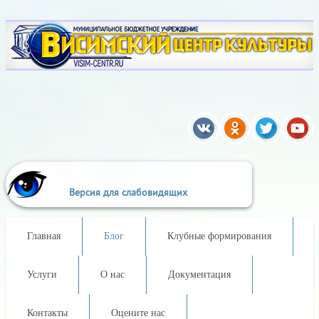
A
A
A
A
A
A
A
шрифта:
Цветовая схема:
Версия для слабовидящих
Главная
Блог
Клубные формирования
Услуги
О нас
Документация
Контакты
Оцените нас