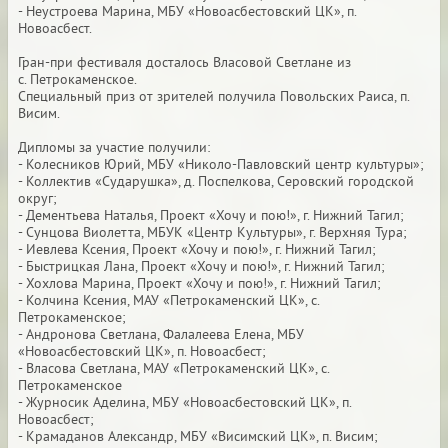
- Неустроева Марина, МБУ «Новоасбестовский ЦК», п.
Новоасбест.
Гран-при фестиваля досталось Власовой Светлане из
с. Петрокаменское.
Специальный приз от зрителей получила Повольских Раиса, п.
Висим.
Дипломы за участие получили:
- Колесников Юрий, МБУ «Николо-Павловский центр культуры»;
- Коллектив «Сударушка», д. Поспелкова, Серовский городской
округ;
- Дементьева Наталья, Проект «Хочу и пою!», г. Нижний Тагил;
- Сунцова Виолетта, МБУК «Центр Культуры», г. Верхняя Тура;
- Иевлева Ксения, Проект «Хочу и пою!», г. Нижний Тагил;
- Быстрицкая Лана, Проект «Хочу и пою!», г. Нижний Тагил;
- Хохлова Марина, Проект «Хочу и пою!», г. Нижний Тагил;
- Колчина Ксения, МАУ «Петрокаменский ЦК», с.
Петрокаменское;
- Андронова Светлана, Фалалеева Елена, МБУ
«Новоасбестовский ЦК», п. Новоасбест;
- Власова Светлана, МАУ «Петрокаменский ЦК», с.
Петрокаменское
- Журносик Аделина, МБУ «Новоасбестовский ЦК», п.
Новоасбест;
- Крамаданов Александр, МБУ «Висимский ЦК», п. Висим;