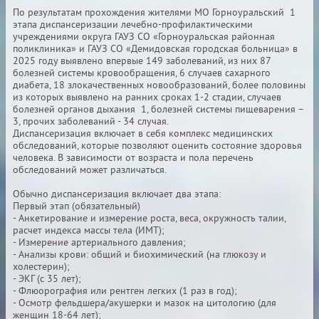
По результатам прохождения жителями МО Горноуральский 1
этапа диспансеризации лечебно-профилактическими
учреждениями округа ГАУЗ СО «Горноуральская районная
поликлиника» и ГАУЗ СО «Демидовская городская больница» в
2025 году выявлено впервые 149 заболеваний, из них 87
болезней системы кровообращения, 6 случаев сахарного
диабета, 18 злокачественных новообразований, более половины
из которых выявлено на ранних сроках 1-2 стадии, случаев
болезней органов дыхания 1, болезней системы пищеварения –
3, прочих заболеваний - 34 случая.
Диспансеризация включает в себя комплекс медицинских
обследований, которые позволяют оценить состояние здоровья
человека. В зависимости от возраста и пола перечень
обследований может различаться.
Обычно диспансеризация включает два этапа:
Первый этап (обязательный)
- Анкетирование и измерение роста, веса, окружность талии,
расчет индекса массы тела (ИМТ);
- Измерение артериального давления;
- Анализы крови: общий и биохимический (на глюкозу и
холестерин);
- ЭКГ (с 35 лет);
- Флюорография или рентген легких (1 раз в год);
- Осмотр фельдшера/акушерки и мазок на цитологию (для
женщин 18-64 лет);