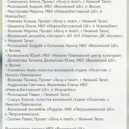
- Симоненко Алина, Проект «Хочу и пою!», г. Нижний Тагил;
- Роскошный Андрей, МБУ «Висимский ЦК», п. Висим;
- Неустроева Марина, МБУ «Новоасбестовский ЦК», п.
Новоасбест;
- Иевлева Ксения, Проект «Хочу и пою!», г. Нижний Тагил;
- Шашкина Ольга, МБУ «Новоасбестовский ЦК», п. Новоасбест;
- Хохлова Марина, Проект «Хочу и пою!», г. Нижний Тагил;
- Вокальный ансамбль «Антарес», АО «ХЗ «Планта», ДК «Космос»,
г. Нижний Тагил;
- Роскошный Андрей и Конькова Ирина, МБУ «Висимский ЦК»,
п. Висим;
- Колесников Юрий, МБУ «Николо-Павловский центр культуры»;
- Долматова Татьяна, Долматова Юлия, МБУ «Висимский ЦК»,
п. Висим;
- Клименко Анна, солистка вокальной студии «Позитив», с.
Николо-Павловское
- Волкова Полина, Проект «Хочу и пою!», г. Нижний Тагил;
- Андронова Светлана, Фалалеева Елена, МБУ
«Новоасбестовский ЦК», п. Новоасбест;
- Роскошный Павел, г. Нижний Тагил;
- Скакун Ксения, солистка вокальной студии «Позитив», с.
Николо-Павловское;
- Вокальный ансамбль «Радуга», МАУ «Петрокаменский ЦК»,
с. Петрокаменское;
- Скопин Павел, Проект «Хочу и пою!», г. Нижний Тагил.