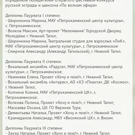
определили победителей открытого фестиваля-конкурса
русской эстрады и шансона «По волнам эфира».
Дипломы Лауреата I степени:
- Ширинкина Марина, МАУ «Петрокаменский центр культуры»,
с. Петрокаменское;
- Волков Максим, Арт-проект "Меломания" Городской Дворец
Молодёжи г. Нижний Тагил;
- Ширинкина Марина, Театральная студия для взрослых «ЛиК»,
МАУ «Петрокаменский центр культуры», с. Петрокаменское
- Смирнов Александр (Алекандр Тагильский), г. Нижний Тагил.
Дипломы Лауреата II степени:
- Вокальный ансамбль «Радуга», МАУ «Петрокаменский центр
культуры», с. Петрокаменское;
- Назмиева Елена, Проект «Хочу и пою!», г. Нижний Тагил;
- Вокальный ансамбль «Антарес», АО «ХЗ «Планта», ДК «Космос»,
г. Нижний Тагил;
- Колчина Ксения, МАУ «Петрокаменский ЦК», с.
Петрокаменское;
- Волкова Полина, Проект «Хочу и пою!», г. Нижний Тагил;
- Маскаева Оксана, ЦК ГО Верхняя Тура;
- Дементьева Наталья, Проект «Хочу и пою!», г. Нижний Тагил;
- Крамаданов Александр, МБУ «Висимский ЦК», п. Висим.
Дипломы Лауреата III степени:
- Зауэр Наталья, Проект «Хочу и пою!», г. Нижний Тагил;