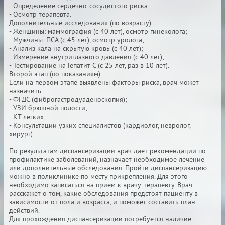
- Определение сердечно-сосудистого риска;
- Осмотр терапевта.
Дополнительные исследования (по возрасту)
- Женщины: маммография (с 40 лет), осмотр гинеколога;
- Мужчины: ПСА (с 45 лет), осмотр уролога;
- Анализ кала на скрытую кровь (с 40 лет);
- Измерение внутриглазного давления (с 40 лет);
- Тестирование на Гепатит С (с 25 лет, раз в 10 лет).
Второй этап (по показаниям)
Если на первом этапе выявлены факторы риска, врач может
назначить:
- ФГДС (фиброгастродуаденоскопия);
- УЗИ брюшной полости;
- КТ легких;
- Консультации узких специалистов (кардиолог, невролог,
хирург).
По результатам диспансеризации врач дает рекомендации по
профилактике заболеваний, назначает необходимое лечение
или дополнительные обследования. Пройти диспансеризацию
можно в поликлинике по месту прикрепления. Для этого
необходимо записаться на прием к врачу-терапевту. Врач
расскажет о том, какие обследования предстоят пациенту в
зависимости от пола и возраста, и поможет составить план
действий.
Для прохождения диспансеризации потребуется наличие