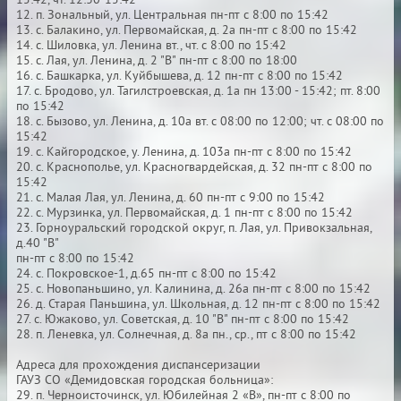
15:42, чт. 12:30-15:42
12. п. Зональный, ул. Центральная пн-пт с 8:00 по 15:42
13. с. Балакино, ул. Первомайская, д. 2а пн-пт с 8:00 по 15:42
14. с. Шиловка, ул. Ленина вт., чт. с 8:00 по 15:42
15. с. Лая, ул. Ленина, д. 2 "В" пн-пт с 8:00 по 18:00
16. с. Башкарка, ул. Куйбышева, д. 12 пн-пт с 8:00 по 15:42
17. с. Бродово, ул. Тагилстроевская, д. 1а пн 13:00 - 15:42; пт. 8:00
по 15:42
18. с. Бызово, ул. Ленина, д. 10а вт. с 08:00 по 12:00; чт. с 08:00 по
15:42
19. с. Кайгородское, у. Ленина, д. 103а пн-пт с 8:00 по 15:42
20. с. Краснополье, ул. Красногвардейская, д. 32 пн-пт с 8:00 по
15:42
21. с. Малая Лая, ул. Ленина, д. 60 пн-пт с 9:00 по 15:42
22. с. Мурзинка, ул. Первомайская, д. 1 пн-пт с 8:00 по 15:42
23. Горноуральский городской округ, п. Лая, ул. Привокзальная,
д.40 "В"
пн-пт с 8:00 по 15:42
24. с. Покровское-1, д.65 пн-пт с 8:00 по 15:42
25. с. Новопаньшино, ул. Калинина, д. 26а пн-пт с 8:00 по 15:42
26. д. Старая Паньшина, ул. Школьная, д. 12 пн-пт с 8:00 по 15:42
27. с. Южаково, ул. Советская, д. 10 "В" пн-пт с 8:00 по 15:42
28. п. Леневка, ул. Солнечная, д. 8а пн., ср., пт с 8:00 по 15:42
Адреса для прохождения диспансеризации
ГАУЗ СО «Демидовская городская больница»:
29. п. Черноисточинск, ул. Юбилейная 2 «В», пн-пт с 8:00 по