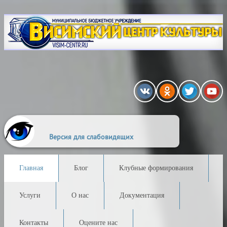
A
A
A
A
A
A
A
 шрифта:
Цветовая схема:
Версия для слабовидящих
Главная
Блог
Клубные формирования
Услуги
О нас
Документация
Контакты
Оцените нас