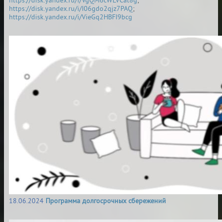
https://disk.yandex.ru/i/VgQM6cWLVCat8g
;
https://disk.yandex.ru/i/I06gdo2qjz7PAQ
;
https://disk.yandex.ru/i/VieGq2HBFI9bcg
18.06.2024
Программа долгосрочных сбережений