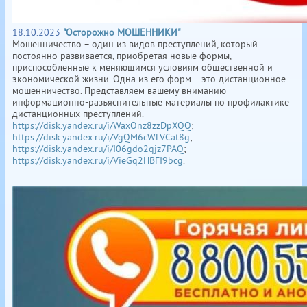
18.10.2023
"Осторожно МОШЕННИКИ"
Мошенничество – один из видов преступлений, который
постоянно развивается, приобретая новые формы,
приспособленные к меняющимся условиям общественной и
экономической жизни. Одна из его форм – это дистанционное
мошенничество. Представляем вашему вниманию
информационно-разъяснительные материалы по профилактике
дистанционных преступлений.
https://disk.yandex.ru/i/WaxOnz8zzDpXQQ
;
https://disk.yandex.ru/i/VgQM6cWLVCat8g
;
https://disk.yandex.ru/i/I06gdo2qjz7PAQ
;
https://disk.yandex.ru/i/VieGq2HBFI9bcg
.