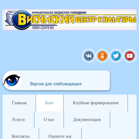
A
A
Выкл
A
Изображения:
Размер шрифта:
Цвето
Версия для слабовидящих
Главная
Блог
Клубные формирования
Услуги
О нас
Документация
Контакты
Оцените нас