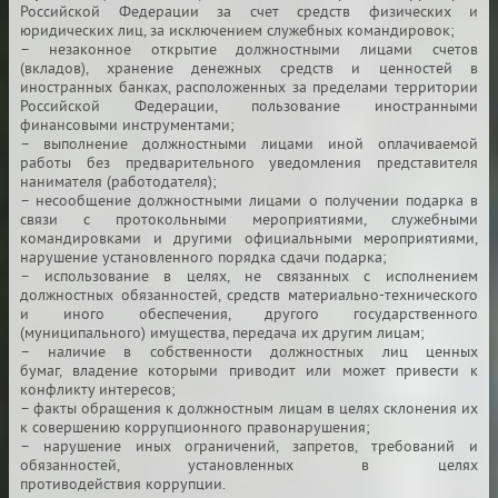
Российской
Федерации за счет средств физических и
юридических лиц,
за исключением служебных командировок;
– незаконное открытие должностными лицами счетов
(вкладов),
хранение денежных средств и ценностей в
иностранных банках,
расположенных за пределами территории
Российской Федерации,
пользование иностранными
финансовыми инструментами;
– выполнение должностными лицами иной оплачиваемой
работы
без предварительного уведомления представителя
нанимателя
(работодателя);
– несообщение должностными лицами о получении подарка в
связи
с протокольными мероприятиями, служебными
командировками
и другими официальными мероприятиями,
нарушение
установленного порядка сдачи подарка;
– использование в целях, не связанных с исполнением
должностных
обязанностей, средств материально-технического
и иного
обеспечения, другого государственного
(муниципального)
имущества, передача их другим лицам;
– наличие в собственности должностных лиц ценных
бумаг,
владение которыми приводит или может привести к
конфликту
интересов;
– факты обращения к должностным лицам в целях склонения
их
к совершению коррупционного правонарушения;
– нарушение иных ограничений, запретов, требований
и
обязанностей, установленных в целях
противодействия
коррупции.