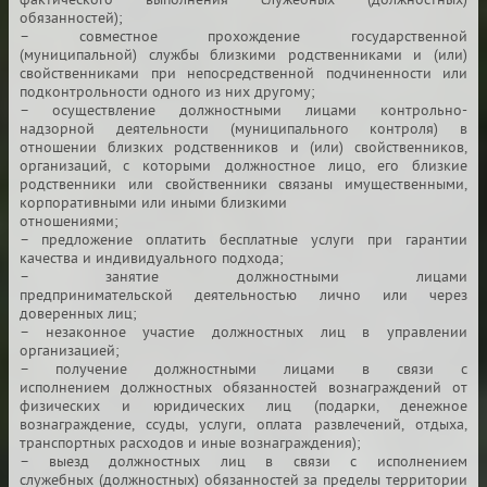
фактического
выполнения служебных (должностных)
обязанностей);
– совместное прохождение государственной
(муниципальной)
службы близкими родственниками и (или)
свойственниками при
непосредственной подчиненности или
подконтрольности одного
из них другому;
– осуществление должностными лицами контрольно-
надзорной
деятельности (муниципального контроля) в
отношении близких
родственников и (или) свойственников,
организаций, с которыми
должностное лицо, его близкие
родственники или свойственники
связаны имущественными,
корпоративными или иными близкими
отношениями;
– предложение оплатить бесплатные услуги при гарантии
качества
и индивидуального подхода;
– занятие должностными лицами
предпринимательской
деятельностью лично или через
доверенных лиц;
– незаконное участие должностных лиц в управлении
организацией;
– получение должностными лицами в связи с
исполнением
должностных обязанностей вознаграждений от
физических
и юридических лиц (подарки, денежное
вознаграждение, ссуды,
услуги, оплата развлечений, отдыха,
транспортных расходов и иные
вознаграждения);
– выезд должностных лиц в связи с исполнением
служебных
(должностных) обязанностей за пределы территории