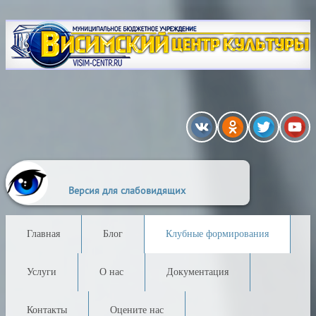
A
A
A
Выкл
A
ения:
Размер шрифта:
Цветовая схема:
Версия для слабовидящих
Главная
Блог
Клубные формирования
Услуги
О нас
Документация
Контакты
Оцените нас