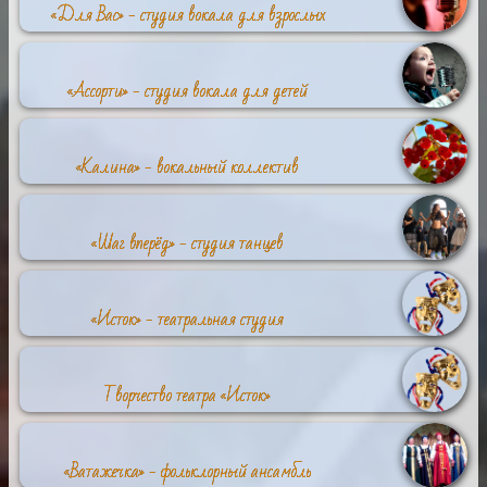
«Для Вас» - студия вокала для взрослых
«Ассорти» - студия вокала для детей
«Калина» - вокальный коллектив
«Шаг вперёд» - студия танцев
«Исток» - театральная студия
Творчество театра «Исток»
«Ватажечка» - фольклорный ансамбль