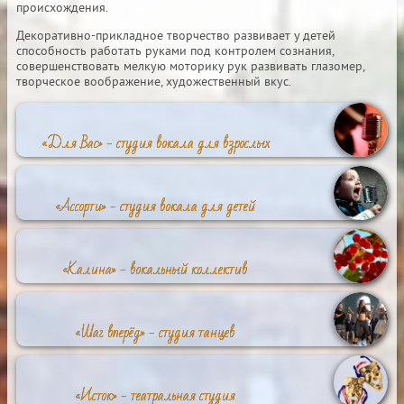
происхождения.
Декоративно-прикладное творчество развивает у детей
способность работать руками под контролем сознания,
совершенствовать мелкую моторику рук развивать глазомер,
творческое воображение, художественный вкус.
«Для Вас» - студия вокала для взрослых
«Ассорти» - студия вокала для детей
«Калина» - вокальный коллектив
«Шаг вперёд» - студия танцев
«Исток» - театральная студия