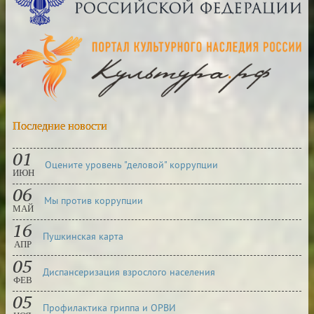
Последние новости
01
Оцените уровень "деловой" коррупции
ИЮН
06
Мы против коррупции
МАЙ
16
Пушкинская карта
АПР
05
Диспансеризация взрослого населения
ФЕВ
05
Профилактика гриппа и ОРВИ