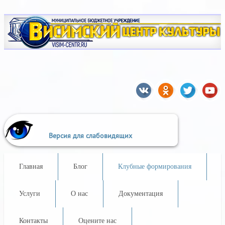
A
A
A
A
Выкл
A
:
Размер шрифта:
Цветовая схема:
Версия для слабовидящих
Главная
Блог
Клубные формирования
Услуги
О нас
Документация
Контакты
Оцените нас